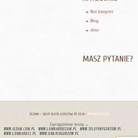
Bez kategorii
Blog
złoto
MASZ PYTANIE?
SEZAM – SKUP ZŁOTA GORZÓW
© 2026 •
PRIVACY POLICY
Zaprzyjaźnione strony →
WWW.SEZAM.COM.PL
WWW.LOMBARDSEZAM.PL
WWW.TELEFONYGORZOW.PL
WWW.LOMBARD11.PL
WWW.SIMLOCKGORZOW.PL