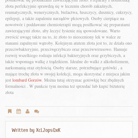
złota perfekcyjnie sprawdzą się w leczeniu chorób zakaźnych,
reumatycznych, wenerycznych, bielactwa, łuszczycy, dusznicy, cukrzycy,
epilepsji, a także zapaleniu narządów płciowych. Osoby cierpiące na
nowotwór i poddawane chemioterapii mogą posiłkować się preparatami
zawierającymi złoto, aby leczyć łysienie nią spowodowane. Warto
zwrócić uwagę także na to, że złoto to nieoceniony lek w walce ze
stanami zapalnymi wątroby. Kolejnym atutem złota jest to, że działa ono
przeciwbakteryjnie, przeciwgrzybiczo oraz przeciwwirusowo. Hamuje
rozwój wszelkiego rodzaju infekcji bakteryjnych oraz grzybiczych, a
także wspomaga walkę z trądzikiem. Idealne do walki z alkoholizmem,
narkomanią oraz otyłością. Osoby starsze, potrzebujące gotówki , a
mające trochę złota w swojej kolekcji, moga skorzystać z miejsca jakim
jest
lombard Gorzów
. Można tutaj otrzymac gotówkję bez zbędnych
formalności . W punkcie tym można też sprzedać lub kupić biżuterię
złota
Written by
XcL2opsQxK