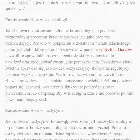
nie mniej jednak jest ono dużo bardziej wartościowe, niż moglibyśmy się
spodziewać.
Zastosowanie złota w kosmetologii
Jeżeli mowa o zastosowaniu złota w kosmetologii, to poddane
różnorodnym procesom świetnie sprawdzi się jako preparat
rozświetlający. Ponadto w połączeniu z dodatkami metalu szlachetnego
jakim jest złoto, które kupić lub sprzedać w punkcie
skup złota Gorzów
,
pozwoli to spowolnić proces starzenia się skóry, odpowiednio ją
nawilżyć oraz zredukować ewentualne przebarwienia. Dodatkowo złoto
świetnie sprawdza się jako środek oczyszczający skórę oraz regulujący
nadmiar wydzielanego łoju. Warto również wspomnieć, że złoto ma
zbawienny wpływ na spuchnięte i zmęczone powieki. Jeżeli na powiece
pojawi się jęczmień, wystarczy kilkukrotnie potrzeć ją złotym
pierścionkiem lub obrączką, aby w niedługim czasie nie pozostał po nim
nawet najmniejszy ślad.
Zastosowanie złota w medycynie
Jeśli mowa o medycynie, to niewątpliwie złoto jest niezwykle istotnym
produktem w branży stomatologicznej oraz ortodontycznej. Ponadto
osoby cierpiące na reumatoidalne zapalenie stawów również mogą
posiłkować się produktami zawierającymi złoto. Preparaty z domieszką