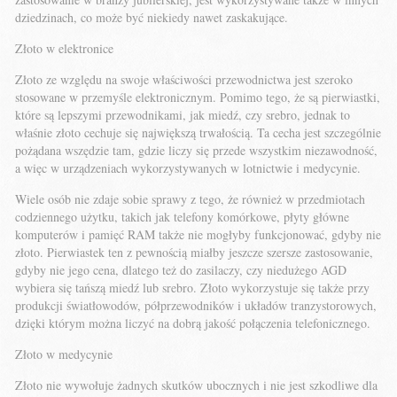
dziedzinach, co może być niekiedy nawet zaskakujące.
Złoto w elektronice
Złoto ze względu na swoje właściwości przewodnictwa jest szeroko
stosowane w przemyśle elektronicznym. Pomimo tego, że są pierwiastki,
które są lepszymi przewodnikami, jak miedź, czy srebro, jednak to
właśnie złoto cechuje się największą trwałością. Ta cecha jest szczególnie
pożądana wszędzie tam, gdzie liczy się przede wszystkim niezawodność,
a więc w urządzeniach wykorzystywanych w lotnictwie i medycynie.
Wiele osób nie zdaje sobie sprawy z tego, że również w przedmiotach
codziennego użytku, takich jak telefony komórkowe, płyty główne
komputerów i pamięć RAM także nie mogłyby funkcjonować, gdyby nie
złoto. Pierwiastek ten z pewnością miałby jeszcze szersze zastosowanie,
gdyby nie jego cena, dlatego też do zasilaczy, czy niedużego AGD
wybiera się tańszą miedź lub srebro. Złoto wykorzystuje się także przy
produkcji światłowodów, półprzewodników i układów tranzystorowych,
dzięki którym można liczyć na dobrą jakość połączenia telefonicznego.
Złoto w medycynie
Złoto nie wywołuje żadnych skutków ubocznych i nie jest szkodliwe dla