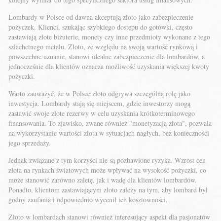
Lombardy w Polsce od dawna akceptują złoto jako zabezpieczenie
pożyczek. Klienci, szukając szybkiego dostępu do gotówki, często
zastawiają złote biżuterie, monety czy inne przedmioty wykonane z tego
szlachetnego metalu. Złoto, ze względu na swoją wartość rynkową i
powszechne uznanie, stanowi idealne zabezpieczenie dla lombardów, a
jednocześnie dla klientów oznacza możliwość uzyskania większej kwoty
pożyczki.
Warto zauważyć, że w Polsce złoto odgrywa szczególną rolę jako
inwestycja. Lombardy stają się miejscem, gdzie inwestorzy mogą
zastawić swoje złote rezerwy w celu uzyskania krótkoterminowego
finansowania. To zjawisko, zwane również "monetyzacją złota", pozwala
na wykorzystanie wartości złota w sytuacjach nagłych, bez konieczności
jego sprzedaży.
Jednak związane z tym korzyści nie są pozbawione ryzyka. Wzrost cen
złota na rynkach światowych może wpływać na wysokość pożyczki, co
może stanowić zarówno zaletę, jak i wadę dla klientów lombardów.
Ponadto, klientom zastawiającym złoto zależy na tym, aby lombard był
godny zaufania i odpowiednio wycenił ich kosztowności.
Złoto w lombardach stanowi również interesujący aspekt dla pasjonatów