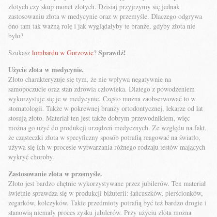
złotych czy skup monet złotych. Dzisiaj przyjrzymy się jednak
zastosowaniu złota w medycynie oraz w przemyśle. Dlaczego odgrywa
ono tam tak ważną rolę i jak wyglądałyby te branże, gdyby złota nie
było?
Sprawdź!
Szukasz
lombardu w Gorzowie
?
Użycie złota w medycynie.
Złoto charakteryzuje się tym, że nie wpływa negatywnie na
samopoczucie oraz stan zdrowia człowieka. Dlatego z powodzeniem
wykorzystuje się je w medycynie. Często można zaobserwować to w
stomatologii. Także w pokrewnej branży ortodontycznej, lekarze od lat
stosują złoto. Materiał ten jest także dobrym przewodnikiem, więc
można go użyć do produkcji urządzeń medycznych. Ze względu na fakt,
że cząsteczki złota w specyficzny sposób potrafią reagować na światło,
używa się ich w procesie wytwarzania różnego rodzaju testów mających
wykryć choroby.
Zastosowanie złota w przemyśle.
Złoto jest bardzo chętnie wykorzystywane przez jubilerów. Ten materiał
świetnie sprawdza się w produkcji biżuterii: łańcuszków, pierścionków,
zegarków, kolczyków. Takie przedmioty potrafią być też bardzo drogie i
stanowią niemały proces zysku jubilerów. Przy użyciu złota można