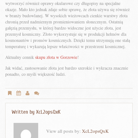
wytworzyć również oprawy okularowe czy długopisy na specjalne
okazje. Mało kto jednak zdaje sobie sprawę, że złota używa się również
w branży budowlanej. W wysokich wieżowcach cienkie warstwy złota
chronią przed nadmiernym promieniowaniem słonecznym. Ostatnią
gałęzią przemysłu, w której bardzo widoczne jest użycie złota, jest
przemysł kosmiczny. Złoto wykorzystuje się w produkcji hełmów dla
kosmonautów i promów kosmicznych. Dzięki temu utrzymują one stałą
temperaturę i wykazują lepsze właściwości w przestrzeni kosmicznej.
Aktualny cennik
skupu złota w Gorzowie
!
Jak widać, zastosowanie złota jest bardzo szerokie i wykracza znacznie
ponadto, co myśli większość ludzi.
Written by
XcL2opsQxK
View all posts by:
XcL2opsQxK