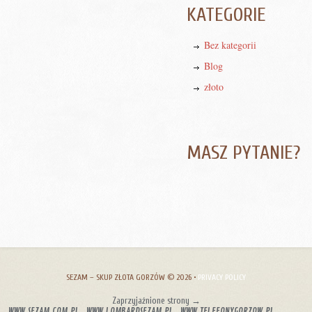
KATEGORIE
Bez kategorii
Blog
złoto
MASZ PYTANIE?
SEZAM – SKUP ZŁOTA GORZÓW
© 2026 •
PRIVACY POLICY
Zaprzyjaźnione strony →
WWW.SEZAM.COM.PL
WWW.LOMBARDSEZAM.PL
WWW.TELEFONYGORZOW.PL