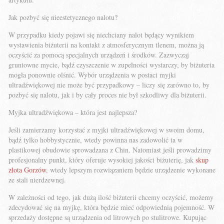
Jak pozbyć się nieestetycznego nalotu?
W przypadku kiedy pojawi się niechciany nalot będący wynikiem
wystawienia biżuterii na kontakt z atmosferycznym tlenem, można ją
oczyścić za pomocą specjalnych urządzeń i środków. Zazwyczaj
gruntowne mycie, bądź czyszczenie w zupełności wystarczy, by biżuteria
mogła ponownie olśnić. Wybór urządzenia w postaci myjki
ultradźwiękowej nie może być przypadkowy – liczy się zarówno to, by
pozbyć się nalotu, jak i by cały proces nie był szkodliwy dla biżuterii.
Myjka ultradźwiękowa – która jest najlepsza?
Jeśli zamierzamy korzystać z myjki ultradźwiękowej w swoim domu,
bądź tylko hobbystycznie, wtedy powinna nas zadowolić ta w
plastikowej obudowie sprowadzana z Chin. Natomiast jeśli prowadzimy
profesjonalny punkt, który oferuje wysokiej jakości biżuterię, jak
skup
złota Gorzów
, wtedy lepszym rozwiązaniem będzie urządzenie wykonane
ze stali nierdzewnej.
W zależności od tego, jak dużą ilość biżuterii chcemy oczyścić, możemy
zdecydować się na myjkę, która będzie mieć odpowiednią pojemność. W
sprzedaży dostępne są urządzenia od litrowych po stulitrowe. Kupując