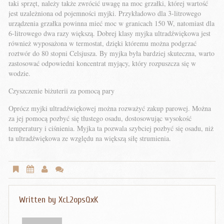
taki sprzęt, należy także zwrócić uwagę na moc grzałki, której wartość
jest uzależniona od pojemności myjki. Przykładowo dla 3-litrowego
urządzenia grzałka powinna mieć moc w granicach 150 W, natomiast dla
6-litrowego dwa razy większą. Dobrej klasy myjka ultradźwiękowa jest
również wyposażona w termostat, dzięki któremu można podgrzać
roztwór do 80 stopni Celsjusza. By myjka była bardziej skuteczna, warto
zastosować odpowiedni koncentrat myjący, który rozpuszcza się w
wodzie.
Czyszczenie biżuterii za pomocą pary
Oprócz myjki ultradźwiękowej można rozważyć zakup parowej. Można
za jej pomocą pozbyć się tłustego osadu, dostosowując wysokość
temperatury i ciśnienia. Myjka ta pozwala szybciej pozbyć się osadu, niż
ta ultradźwiękowa ze względu na większą siłę strumienia.
Written by
XcL2opsQxK